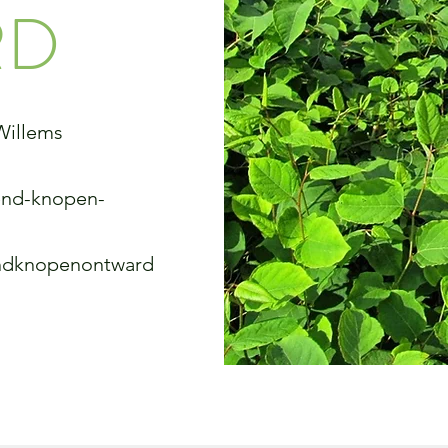
RD
Willems
zend-knopen-
endknopenontward