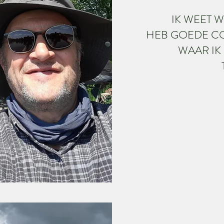
IK WEET W
HEB GOEDE CO
WAAR IK